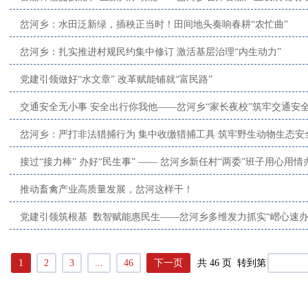
岔河乡：水田泛新绿，插秧正当时！田间地头奏响春耕“农忙曲”
岔河乡：扎实推进村规民约集中修订 激活基层治理“内生动力”
党建引领做好“水文章” 改革赋能铺就“富民路”
交通安全无小事 安全出行你我他——岔河乡“家长夜校”筑牢交通安
岔河乡：严打非法猎捕行为 集中收缴猎捕工具 筑牢野生动物生态安
接过“接力棒” 办好“民生事” —— 岔河乡新任村“两委”班子用心用
推动畜禽产业高质量发展，岔河这样干！
党建引领筑根基 数智赋能惠民生——岔河乡多维发力抓实“嶍心速办
1
2
3
...
46
下一页
共 46 页 转到第