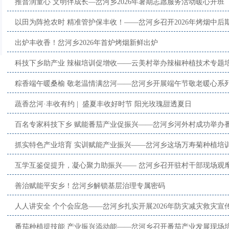
推普润童心 文明伴成长—岔河乡2026年暑期志愿服务活动暖心开班
以田为阵抢农时 精准管护保丰收！——岔河乡召开2026年烤烟中后
出炉丰收香！岔河乡2026年首炉烤烟新鲜出炉
科技下乡助产业 辣椒培训促增收——云美村举办辣椒种植技术专题
粽香端午暖桑榆 敬老温情满岔河——岔河乡开展端午节敬老暖心系
蔬香岔河·丰收有约 | 盛夏丰收好时节 阳光玫瑰甜透夏日
百名专家科技下乡 赋能番茄产业促振兴——岔河乡河外村成功举办
抓实特色产业培育 实训赋能产业振兴——岔河乡这场万寿菊种植培
互学互鉴促提升，凝心聚力助振兴—— 岔河乡召开驻村干部现场观
善治赋能平安乡！岔河乡解锁基层治理专属密码
人人讲安全 个个会应急——岔河乡扎实开展2026年防灾减灾救灾宣
番茄种植提技能 产业振兴添动能——岔河乡召开番茄产业发展现场