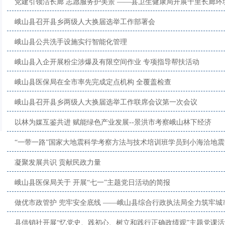
党建引领洁长廊 志愿服务护美景 ——县卫生健康局开展十里长廊环
峨山县召开县乡两级人大换届选举工作部署会
峨山县公共洗手设施实行智能化管理
峨山县入企开展粉尘涉爆及有限空间作业 专项指导帮扶活动
峨山县医保局在全市率先完成定点机构 全覆盖检查
峨山县召开县乡两级人大换届选举工作联席会议第一次会议
以林为媒互鉴共进 赋能绿色产业发展--景洪市考察峨山林下经济
“一带一路”国家大地震科学考察方法与技术培训班学员到小海洽地
凝聚发展共识 贡献民政力量
峨山县医保局关于 开展“七一”主题党日活动的简报
做优市政管护 兜牢安全底线 ——峨山县综合行政执法局全力筑牢城市
县供销社开展“忆党史、践初心、树立和践行正确政绩观”主题党课活