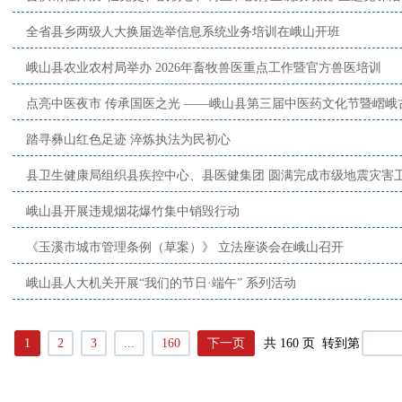
全省县乡两级人大换届选举信息系统业务培训在峨山开班
峨山县农业农村局举办 2026年畜牧兽医重点工作暨官方兽医培训
点亮中医夜市 传承国医之光 ——峨山县第三届中医药文化节暨嶍峨
踏寻彝山红色足迹 淬炼执法为民初心
县卫生健康局组织县疾控中心、县医健集团 圆满完成市级地震灾害
峨山县开展违规烟花爆竹集中销毁行动
《玉溪市城市管理条例（草案）》 立法座谈会在峨山召开
峨山县人大机关开展“我们的节日·端午” 系列活动
1
2
3
...
160
下一页
共 160 页 转到第