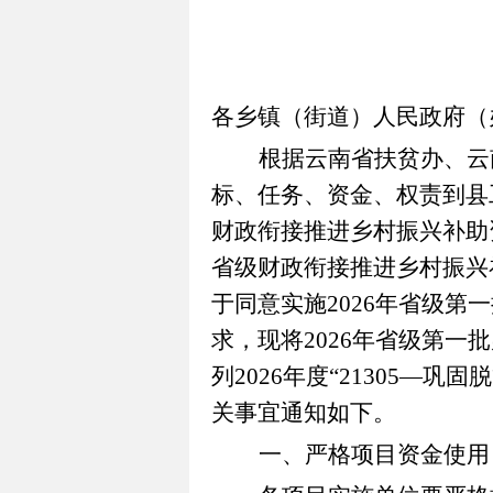
各乡镇（街道）人民政府（
根据云南省扶贫办、云
标、任务、资金、权责到县
财政衔接推进乡村振兴补助
省级财政衔接推进乡村振兴
于同意实施
202
6
年
省级
第一
求，现将
202
6
年
省级
第一批
列
202
6
年度
“21305—
巩固脱
关事宜通知如下。
一、严格项目资金使用