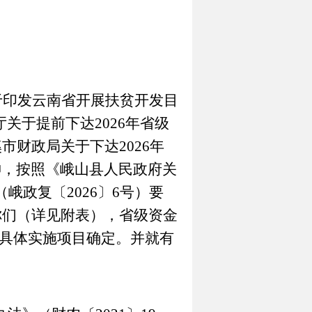
于印发云南省开展扶贫开发目
厅关于提前下达
2026
年省级
溪市财政局关于下达
2026
年
神，按照《峨山县人民政府关
（峨政复〔
202
6
〕
6
号）要
你们（详见附表），
省级
资金
具体实施项目确定。并就有