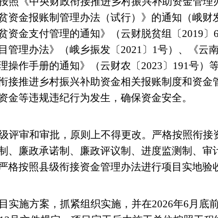
按照
《
中央财政衔接推进乡村振兴补助资金管理
贫资金报账制管理办法（试行）》的通知（峨财
贫资金支付管理的通知》（云财脱贫组〔
2019
〕
目管理办法》（峨乡振发〔
2021
〕
1
号）、《云
理操作手册的通知》（云财农〔
2023
〕
191
号）
衔接推进乡村振兴补助资金相关报账制度和资金
资金等违规违纪行为发生，确保资金安全。
级评审和审批，原则上不得更改。严格按照衔接
制、廉政承诺制、廉政评议制、进度监测制、审
严格按照县级衔接资金管理办法进行项目实地验
目实施方案，抓紧组织实施，并在
202
6
年
6
月底