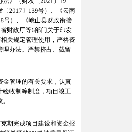
办法
》（
财农〔
2021
〕
19
发〔
2017
〕
139
号）、《云南
68
号）、《峨山县财政衔接
南省财政厅等
6
部门关于印发
等相关规定管理使用，严格资
管理办法。严禁挤占、截留
资金管理的有关要求，认真
计验收制等制度，项目竣工
收。
前克期完成项目建设和资金报