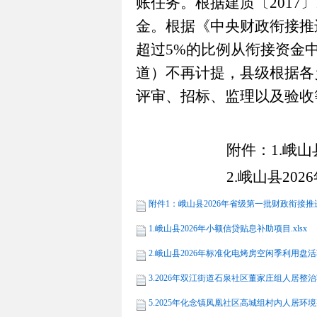
账任务。根据建质〔
2017
〕
金。根据《
中央
财政衔接推
超过
5
%
的比例从衔接资金
道）不再计提，县级根据各
评审、招标、监理以及验收
附件
：
1.
峨山
2.
峨山县
20
26
附件1：峨山县2026年省级第一批财政衔接推
1.峨山县2026年小额信贷贴息补助项目.xlsx
2.峨山县2026年标准化电烤房空闲季利用盘活项目
3.2026年双江街道石泉社区董家庄组人居整治项目
5.2025年化念镇凤凰社区高城组村内人居环境