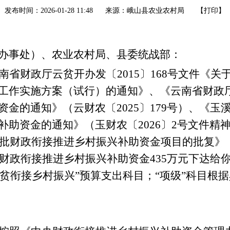
发布时间：2026-01-28 11:48
来源：峨山县农业农村局
【
打印
】
办事处）、
农业农村局
、县委统战部：
南省财政厅云贫开办发〔
2015
〕
168
号文件《关
工作实施方案（试行）的通知》、《云南省财政
资金的通知》
（
云财农〔
2025
〕
179
号
）、《玉
补助资金的通知》（玉财农〔
2026
〕
2
号
文件精
批财政衔接推进乡村振兴补助资金项目的批复》
财政衔接推进乡村振兴补助资金
435
万元下达给
贫衔接乡村振兴
”
预算支出科目；
“
项级
”
科目根据