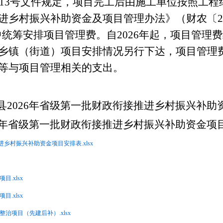
13
号文件规定，项目完工后由施工单位按照工程
进乡村振兴补助资金及项目管理办法》（
财农
〔
2
中统筹安排项目管理费。
自
2026
年起，
项目管理费
乡镇（街道）项目安排情况另行下达，项目管理
等与项目管理相关的支出。
县
202
6
年
省级
第
一
批财政衔接推进乡村振兴补助
年
省级
第
一
批财政衔接推进乡村振兴补助资金项
进乡村振兴补助资金项目安排表.xlsx
.xlsx
.xlsx
整治项目（先建后补）.xlsx