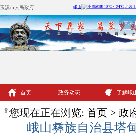
玉溪市人民政府
首页
首页
政务动态
了解峨
政民互动
您现在正在浏览:
首页
>
政
峨山彝族自治县塔甸