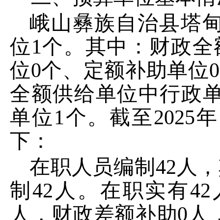
峨山彝族自治县塔
位
1
个。其中：财政全
位
0
个、定额补助单位
0
全额供给单位中行政
单位
1
个。
截至
202
5
年
下：
在职人员编制
42
人，
制
42
人。在职实有
42
人，财政差额补助
0
人