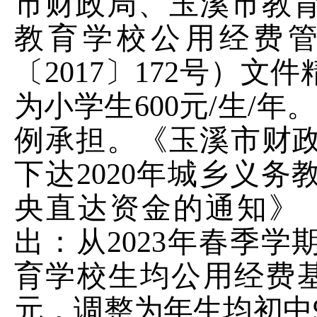
市财政局、玉溪市教
教育学校公用经费
〔
2017
〕
172
号）文件
为小学生
600
元
/
生
/
年。
例承担。《玉溪市财
下达
2020
年城乡义务
央直达资金的通知》
出：从
2023
年春季学
育学校生均公用经费
元，调整为年生均初中