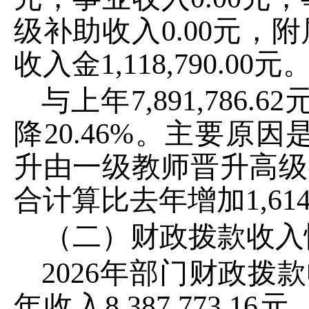
级补助收入
0.00
元，附
收入金
1,118,790.00
元
与上年
7,891,786.62
降
20.46
%
。主要原因
升由一级教师晋升高级
合计算比去年
增加
1,61
（二）财政拨款收入
2026
年部门财政拨款
年收入
8,387,773.16
元