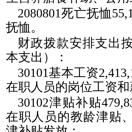
2080801
死亡抚恤
55
,
抚恤。
财政拨款安排支出
本支出）：
30101
基本工资
2
,
413
,
在职人员的岗位工资和
30102
津贴补贴
47
9,8
在职人员的教龄津贴
津补贴发放；