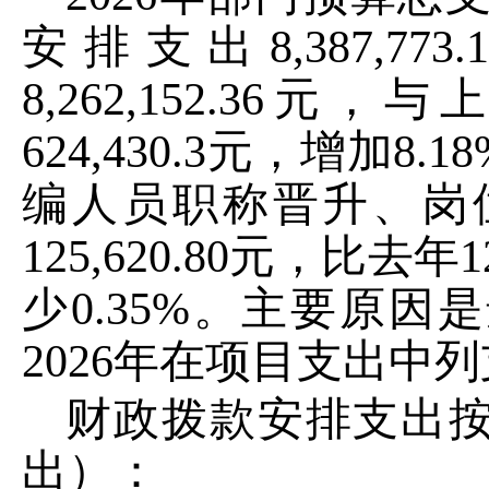
安排支出
8,387,773.
8,262,152.36
元，与
624,430.3
元，
增加
8.18
编人员
职称晋升、岗
125
,
620.8
0
元，比去年
1
少
0.35
%
。主要原因是
2026
年在项目支出中列
财政拨款安排支出
出）：