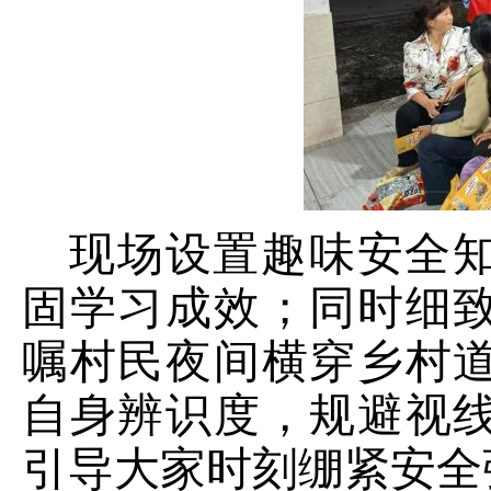
现场设置趣味安全
固学习成效；同时细
嘱村民夜间横穿乡村
自身辨识度，规避视
引导大家时刻绷紧安全