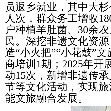
员返乡就业，其中大杉
人次，群众务工增收
18
户种植羊肚菌、
30
余农
民。深挖非遗文化资源
造
“
小火把
”“
小花鼓
”
文
商培训
1
期；
2025
年开
动
15
次，新增非遗传承
节等文化活动，实现旅
能文旅融合发展。