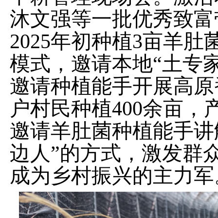
沐文强等一批优秀致富
2025
年初种植
3
亩羊肚
模式，邀请本地
“
土专
邀请种植能手开展高原
户村民种植
400
余亩，
邀请羊肚菌种植能手讲
边人
”
的方式，激发群
成为乡村振兴的主力军