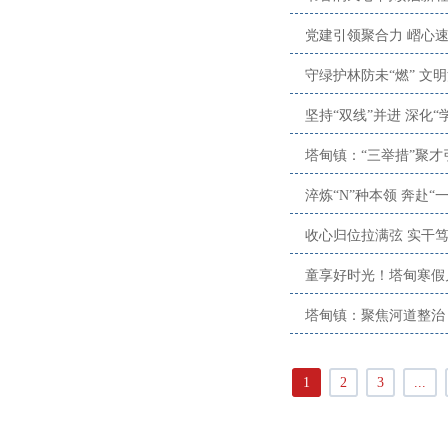
党建引领聚合力 嶍心
守绿护林防未“燃” 
塔甸镇：“三举措”聚才
淬炼“N”种本领 奔赴“
收心归位拉满弦 实干
童享好时光！塔甸寒假
塔甸镇：聚焦河道整治
1
2
3
...