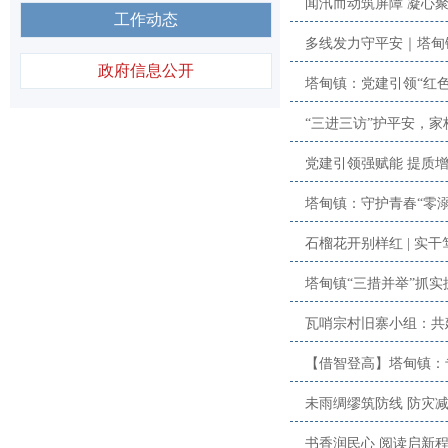
闻汛而动筑屏障 凝心
工作动态
多线发力守平安｜塔甸
政府信息公开
塔甸镇：党建引领“红
“三进三访”护平安，家
党建引领强赋能 提质
塔甸镇：守护青春“零溺
石榴花开别样红 | 实
塔甸镇“三措并举”抓实抓
瓦哨宗村旧寨小组：共
【借智登高】塔甸镇：
未雨绸缪筑防线 防灾
书香润民心 阅读启新程