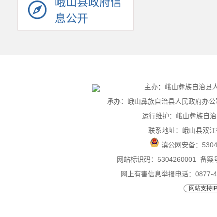
峨山县政府信
息公开
主办
：
峨山彝族自治县
承办：峨山彝族自治县人民政府办公室 联
运行维护：峨山彝族自治
联系地址：峨山县双江
滇公网安备：
530
网站标识码：5304260001
备案号
网上有害信息举报电话：0877-4015
网站支持IP