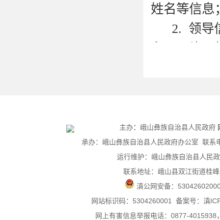
姓名等信息
2.
领导
名、照片、
3.
信息
布政府信息
4.
政府
公开年度报
主办
：
峨山彝族自治县人民政府
承办：峨山彝族自治县人民政府办公室 联系电话：0
5.
通知公
运行维护：峨山彝族自治县人民政
6.
建议议
联系地址：峨山县双江街道桂峰
理情况；
滇公网安备：
5304260200
网站标识码：5304260001
备案号：滇ICP备
7.
重点领
网上有害信息举报电话：0877-4015938，0