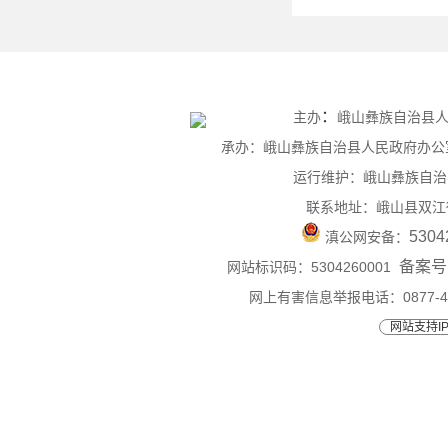
：
主办
峨山彝族自治县
承办：峨山彝族自治县人民政府办公室 联
运行维护：峨山彝族自治
联系地址：峨山县双江
5304
滇公网安备：
备案号：
网站标识码：5304260001
网上有害信息举报电话：0877-4015
网站支持IP