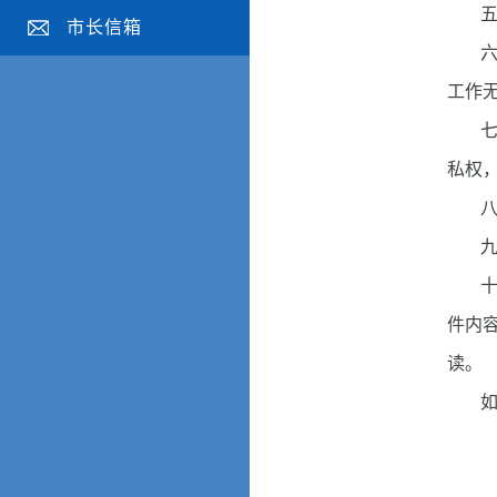
市长信箱
工作
私权
九
件内
读。