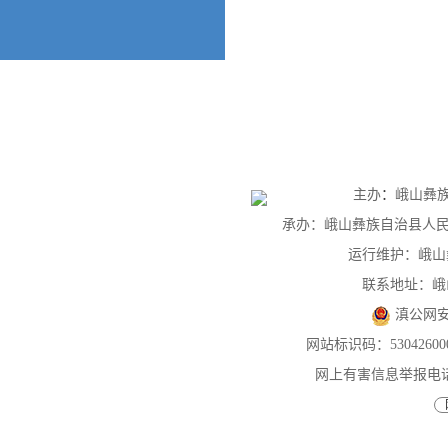
主办
：
峨山彝
承办：峨山彝族自治县人民政府
运行维护：峨山
联系地址：峨
滇公网
网站标识码：53042600
网上有害信息举报电话：087