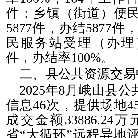
件
；
乡镇（街道）
便
5877
件
，办结
5877
件
民
服务
站
受理（办理
件，办结率
100%
。
二、县公共资源交易
2025
年
8
月峨山县公
信息
46
次，提供场地
4
成交金额
33886.24
万
省
“
大循环
”
远程异地