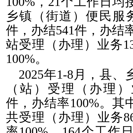
100
%
，
21
个工作日均
乡镇（街道）
便民
服
件
，办结
541
件，办结
站
受理（办理）业务
1
100%
。
20
2
5
年
1-8
月，
县
、
（站）
受理（办理）
件，办结率
100
%
。其
共受理（办理）业务
8
率
100
%
，
164
个工作