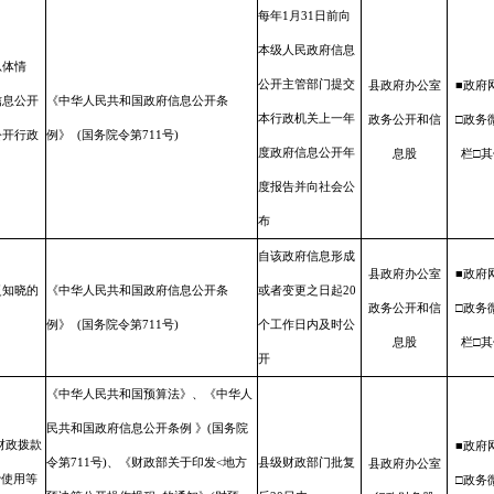
每年1月31日前向
本级人民政府信息
总体情
公开主管部门提交
县政府办公室
■政府
信息公开
《中华人民共和国政府信息公开条
本行政机关上一年
政务公开和信
□政务
公开行政
例》 (国务院令第711号)
度政府信息公开年
息股
栏□其
度报告并向社会公
布
自该政府信息形成
县政府办公室
■政府
泛知晓的
《中华人民共和国政府信息公开条
或者变更之日起20
政务公开和信
□政务
例》 (国务院令第711号)
个工作日内及时公
息股
栏□其
开
《中华人民共和国预算法》、《中华人
民共和国政府信息公开条例 》(国务院
财政拨款
■政府
令第711号)、《财政部关于印发<地方
县级财政部门批复
县政府办公室
费使用等
□政务