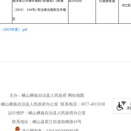
预决算公开操作规程>的通知》(财预
后20日内
行政财务股
栏□其
〔2016〕 144号) 等法律法规和文件规
定
25年度）.pdf
主办
：
峨山彝族自治县人民政府
网站地图
峨山彝族自治县人民政府办公室 联系电话：0877-4015938
运行维护：峨山彝族自治县人民政府办公室
联系地址：峨山县双江街道桂峰路43号
滇公网安备：
53042602000003号