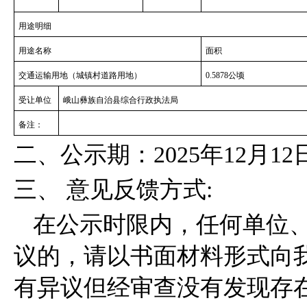
用途明细
用途名称
面积
交通运输用地（城镇村道路用地）
0.5878
公顷
受让单位
峨山彝族自治县
综合行政执法局
备注：
二、公示期：
2025
年
12
月
12
三、
意见反馈方式
:
在公示时限内，任何单位
议的，请以书面材料形式向
有异议但经审查没有发现存