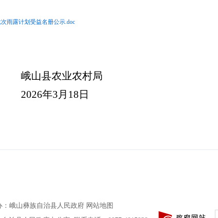
次雨露计划受益名册公示.doc
峨山县农业农村局
2026
年
3
月
18
日
办
：
峨山彝族自治县人民政府
网站地图