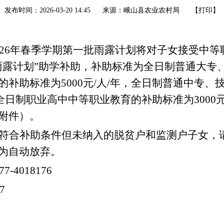
发布时间：2026-03-20 14:45
来源：峨山县农业农村局
【
打印
】
26
年
春季
学期
第一批
雨露计划将对子女接受中等
雨露计划
”
助学补助，补助标准为全日制普通大专
的补助标准
为
5000
元
/
人
/
年，全日制普通中专、
全日制职业高中中等职业教育的补助标准为
3000
附件）。
符合补助条件但未纳入的脱贫户和监测户子女，
为自动放弃。
77-4018176
7