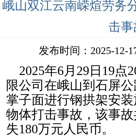
峨山双江云南嵘煊劳务分包
击事
发布时间：2025-12-17 
2025
年
6
月
29
日
19
点
2
限公司
在
峨山到石屏
公
掌子面
进行
钢拱架
安装
物体打击
事故，该事故
失
180
万元人民币
。