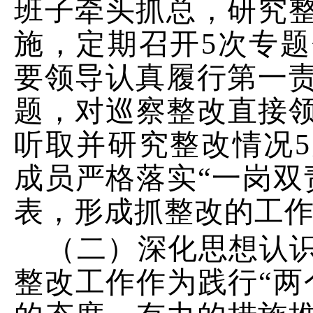
班子
牵头抓总，研究
施
，
定期召开
5
次
专题
要领导
认真履行第一
题
，
对
巡察
整改直接
听取并研究整改情
况
5
成员严格落实“一岗双
表，形成抓整改的工
（二）深化思想认
整改工作作为践行“两