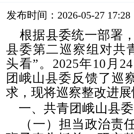
发布时间：2026-05-27 17:28
根据
县
委统一部署
县委第二巡察组对共
头看
”
。
2025
年
10
月
24
团峨山县委
反馈
了
巡
求，现将巡察整改进展
一、
共青团峨山县委
（一）担当政治责