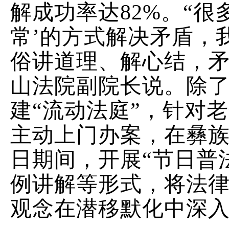
解成功率达
82%
。
“
很
常
’
的方式解决矛盾，
俗讲道理、解心结，
山法院副院长说。除
建
“
流动法庭
”
，针对老
主动上门办案，在彝
日期间，开展
“
节日普
例讲解等形式，将法
观念在潜移默化中深