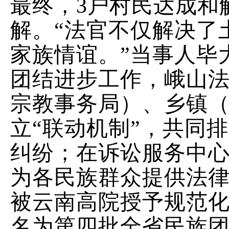
最终，
3
户村民达成和
解。
“
法官不仅解决了
家族情谊。
”
当事人毕
团结进步工作，峨山
宗教事务局）、乡镇
立
“
联动机制
”
，共同排
纠纷；在诉讼服务中
为各民族群众提供法
被云南高院授予规范
名为第四批全省民族