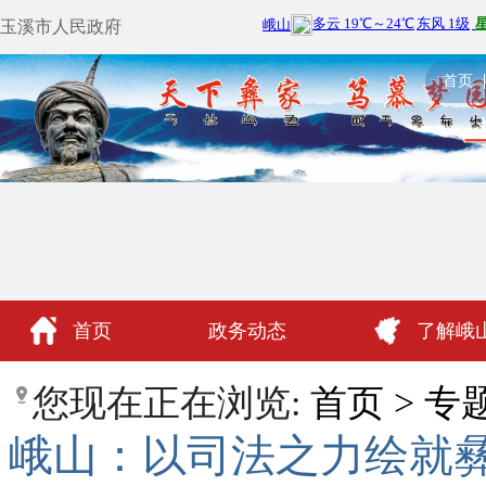
玉溪市人民政府
首页
首页
政务动态
了解峨
政民互动
您现在正在浏览:
首页
>
专
峨山：以司法之力绘就