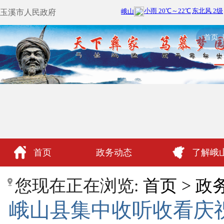
玉溪市人民政府
首页
首页
政务动态
了解峨
政民互动
您现在正在浏览:
首页
>
政
峨山县集中收听收看庆祝