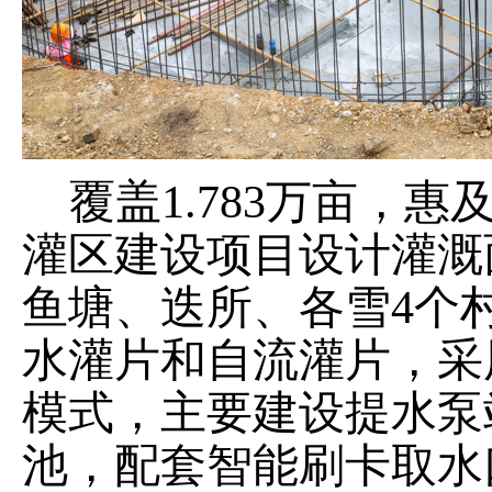
覆盖
1.783万亩，
灌区建设项目设计灌溉面
鱼塘、迭所、各雪4个
水灌片和自流灌片，采
模式，主要建设提水泵
池，配套智能刷卡取水