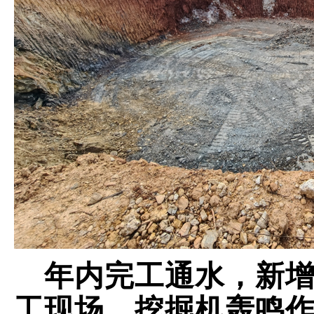
年内完工通水，新
工现场，挖掘机轰鸣