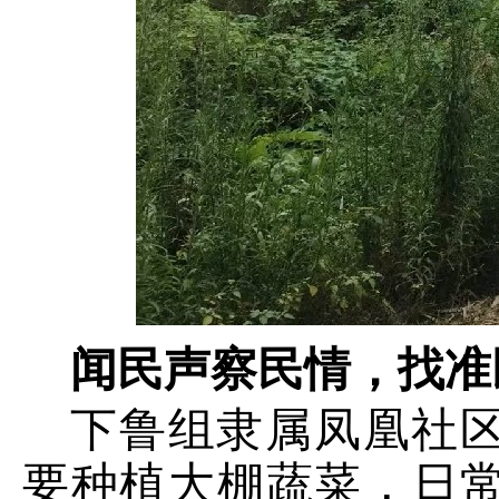
闻民声察民情，找准
下鲁组隶属凤凰社
要种植大棚蔬菜，日