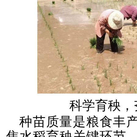
科学育秧，
种苗质量是粮食丰
焦水稻育秧关键环节