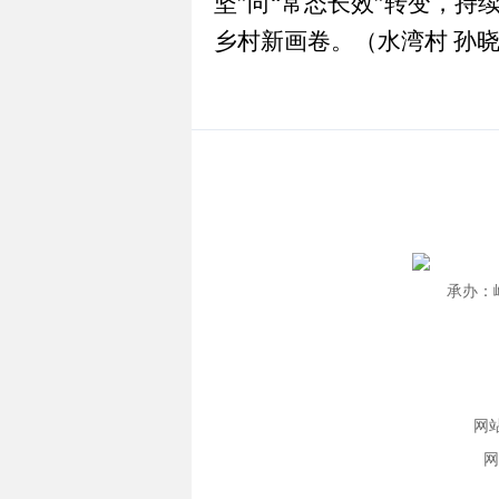
坚”向“常态长效”转变，
乡村新画卷。
（水湾村 孙
承办：峨
网站
网