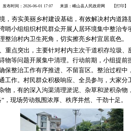
发布时间：2026-06-01 17:07
来源：峨山县人民政府网
【
打印
】
境，夯实美丽乡村建设基础，有效解决村内道路
湾哨小组组织村民群众开展人居环境集中整治专
理整治村内卫生死角，切实擦亮乡村宜居底色。
、重点突出，主要针对村内主次干道积存垃圾、
碍物等问题开展集中清理。行动前期，小组提前
确保整治工作有序推进、不留盲区。整治过程中
通工作。村民群众积极响应、全员参与，大家分
杂物，有的深入沟渠清理淤泥、杂草和淤积杂物
络”，现场劳动氛围浓厚、秩序井然、干劲十足。