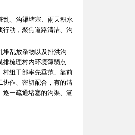
脏乱、沟渠堵塞、雨天积水
项行动，聚焦道路清洁、沟
乱堆乱放杂物以及排洪沟
摸排梳理村内环境薄弱点
，村组干部率先垂范、靠前
工协作、密切配合，有的清
，逐一疏通堵塞的沟渠、涵