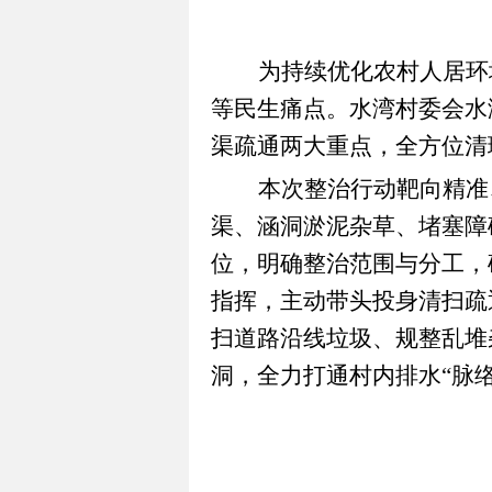
为持续优化农村人居环
等民生痛点
。
水湾村委会水
渠疏通两大重点，全方位清
本次整治行动靶向精准
渠、涵洞淤泥杂草、堵塞障
位，明确整治范围与分工，
指挥，主动带头投身清扫疏
扫道路沿线垃圾、规整乱堆
洞，全力打通村内排水“脉