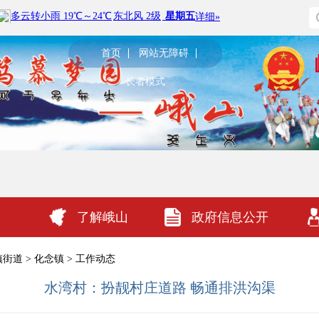
首页
网站无障碍
长者模式
了解峨山
政府信息公开
镇街道
>
化念镇
>
工作动态
水湾村：扮靓村庄道路 畅通排洪沟渠