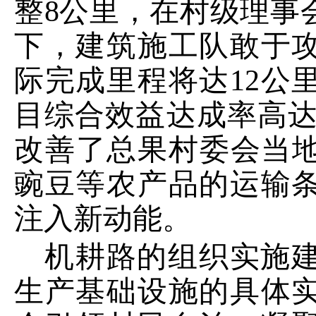
整
8
公里，
在村级理事
下，建筑
施工队
敢于
际完成里程
将
达
12
公
目综合效益达成率高
改善了
总果村委会
当
豌豆等农产品的运输
注入新动能。
机耕路的组织实施
生产基础设施的具体