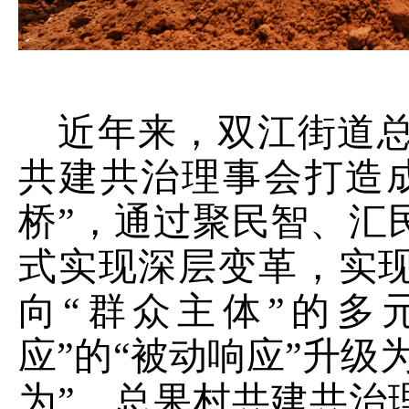
近年来，双江街道
共建
共治
理事会打造
桥
”，
通过聚民智、汇
式实现深层变革，实
向
“
群众主体
”
的多
应
”
的
“
被动响应
”
升级
为
”。
总果村
共建
共治