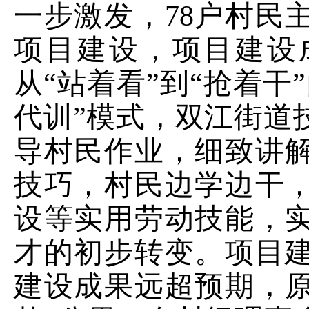
一步
激发，
78
户村民
项目建设，
项目建设
从
“
站着看
”
到
“
抢着干
”
代训
”
模式
，双江
街道
导村民作业
，
细致讲
技巧
，村民边学边干
设等实用劳动技能，
才的初步转变。项目
建设
成果远超预期
，