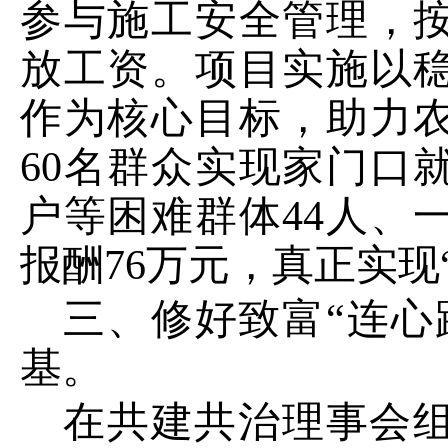
参与施工安全管理，
放工资
。项目实施以
作为核心目标
，
助力
60
名群众实现家门口
户等困难群体
44
人、
报酬
76
万元，真正实现
三、修好致富
“连
基。
在
共建共治
理事会