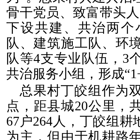
骨干
党员、致富带头人
下设
共建、共治两个
队
、
建筑施工队、环
队
等
4
支
专业队伍，
3
共治
服务小组，形成
“
1
总果村
丁皎组作为
点，距县城
20
公里，
67
户
264
人
，
丁皎组耕
为主，
但由于机耕路