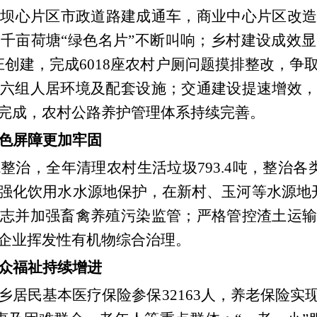
小坝心片区市政道路建成通车，商业中心片区改
，千亩荷塘
“绿色名片”不断叫响；乡村建设成效
创建，完成6018座农村户厕问题摸排整改，争
六组人居环境及配套设施；交通建设提速增效，
完成，农村公路养护管理体系持续完善。
色屏障更加牢固
境整治，全年清理农村生活垃圾
793.4吨，整治
强化饮用水水源地保护，在新村、玉河等水源地
志并加强畜禽养殖污染监管；严格管控渣土运输
企业挥发性有机物综合治理。
众福祉持续增进
乡居民基本医疗保险参保
32163人，养老保险