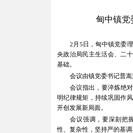
甸中镇党
2
月
5
日，甸中镇党委
央政治局民主生活会、二十
基础。
会议由镇党委书记普嵩
会议
指出
，要淬炼绝
明纪律规矩，持续巩固作风
开创发展新局面。
会议
强调
，要深刻把
性、复杂性，坚持严的基调