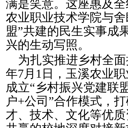
满是笑意。这座惠及全
农业职业技术学院与舍
盟
”
共建的民生实事成
兴的生动写照。
为
扎实推进
乡村
全面
年
7
月
1
日，玉溪农业职
成立
“
乡村振兴党建联
户
+
公司
”
合作模式，打
才、技术、文化等优质